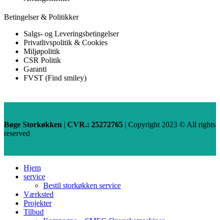
Betingelser & Politikker
Salgs- og Leveringsbetingelser
Privatlivspolitik & Cookies
Miljøpolitik
CSR Politik
Garanti
FVST (Find smiley)
Bøge Storkøkken
|
CVR.: 25272765
| Copyright
2023 © All rights
reserved
Hjem
service
Bestil storkøkken service
Værksted
Projekter
Tilbud