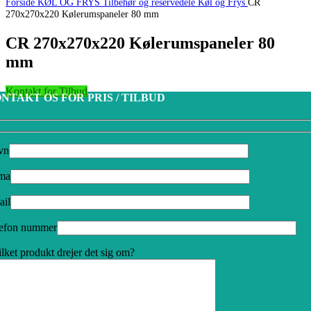
Forside
KØL OG FRYS
Tilbehør og reservedele Køl og Frys
CR
270x270x220 Kølerumspaneler 80 mm
CR 270x270x220 Kølerumspaneler 80
mm
Kontakt for Tilbud
NTAKT OS FOR PRIS / TILBUD
vn
rma
ail
lefon nummer
lket produkt drejer det sig om?