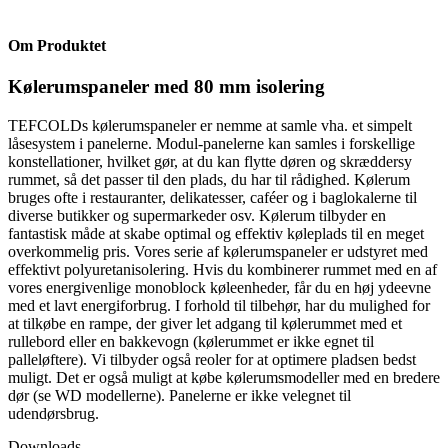
Om Produktet
Kølerumspaneler med 80 mm isolering
TEFCOLDs kølerumspaneler er nemme at samle vha. et simpelt
låsesystem i panelerne. Modul-panelerne kan samles i forskellige
konstellationer, hvilket gør, at du kan flytte døren og skræddersy
rummet, så det passer til den plads, du har til rådighed. Kølerum
bruges ofte i restauranter, delikatesser, caféer og i baglokalerne til
diverse butikker og supermarkeder osv. Kølerum tilbyder en
fantastisk måde at skabe optimal og effektiv køleplads til en meget
overkommelig pris. Vores serie af kølerumspaneler er udstyret med
effektivt polyuretanisolering. Hvis du kombinerer rummet med en af
vores energivenlige monoblock køleenheder, får du en høj ydeevne
med et lavt energiforbrug. I forhold til tilbehør, har du mulighed for
at tilkøbe en rampe, der giver let adgang til kølerummet med et
rullebord eller en bakkevogn (kølerummet er ikke egnet til
palleløftere). Vi tilbyder også reoler for at optimere pladsen bedst
muligt. Det er også muligt at købe kølerumsmodeller med en bredere
dør (se WD modellerne). Panelerne er ikke velegnet til
udendørsbrug.
Downloads