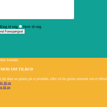
Ring til mig
Skriv til mig
ekte kontakt
MOD OM TILBUD
 du ikke se prisen på et produkt, eller vil du gerne anmode om et tilbu
iv til os
g til os