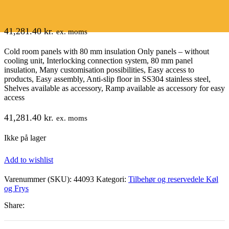
41,281.40
kr.
ex. moms
Cold room panels with 80 mm insulation Only panels – without
cooling unit, Interlocking connection system, 80 mm panel
insulation, Many customisation possibilities, Easy access to
products, Easy assembly, Anti-slip floor in SS304 stainless steel,
Shelves available as accessory, Ramp available as accessory for easy
access
41,281.40
kr.
ex. moms
Ikke på lager
Add to wishlist
Varenummer (SKU):
44093
Kategori:
Tilbehør og reservedele Køl
og Frys
Share: