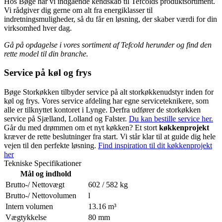
Hos Bøge har vi indgående kendskab til Tefcolds produktsortiment.
Vi rådgiver dig gerne om alt fra energiklasser til
indretningsmuligheder, så du får en løsning, der skaber værdi for din
virksomhed hver dag.
Gå på opdagelse i vores sortiment af Tefcold herunder og find den
rette model til din branche.
Service på køl og frys
Bøge Storkøkken tilbyder service på alt storkøkkenudstyr inden for
køl og frys. Vores service afdeling har egne serviceteknikere, som
alle er tilknyttet kontoret i Lynge. Derfra udfører de storkøkken
service på Sjælland, Lolland og Falster.
Du kan bestille service her.
Går du med drømmen om et nyt køkken? Et stort
køkkenprojekt
kræver de rette beslutninger fra start. Vi står klar til at guide dig hele
vejen til den perfekte løsning.
Find inspiration til dit køkkenprojekt
her
Tekniske Specifikationer
Mål og indhold
Brutto-/ Nettovægt
602 / 582 kg
Brutto-/ Nettovolumen
l
Intern volumen
13.16 m³
Vægtykkelse
80 mm