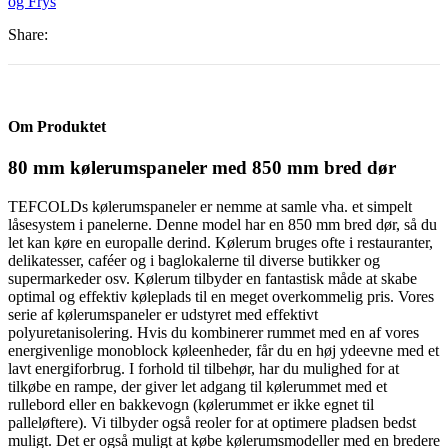
og Frys
Share:
Om Produktet
80 mm kølerumspaneler med 850 mm bred dør
TEFCOLDs kølerumspaneler er nemme at samle vha. et simpelt
låsesystem i panelerne. Denne model har en 850 mm bred dør, så du
let kan køre en europalle derind. Kølerum bruges ofte i restauranter,
delikatesser, caféer og i baglokalerne til diverse butikker og
supermarkeder osv. Kølerum tilbyder en fantastisk måde at skabe
optimal og effektiv køleplads til en meget overkommelig pris. Vores
serie af kølerumspaneler er udstyret med effektivt
polyuretanisolering. Hvis du kombinerer rummet med en af vores
energivenlige monoblock køleenheder, får du en høj ydeevne med et
lavt energiforbrug. I forhold til tilbehør, har du mulighed for at
tilkøbe en rampe, der giver let adgang til kølerummet med et
rullebord eller en bakkevogn (kølerummet er ikke egnet til
palleløftere). Vi tilbyder også reoler for at optimere pladsen bedst
muligt. Det er også muligt at købe kølerumsmodeller med en bredere