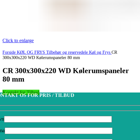
Click to enlarge
Forside
KØL OG FRYS
Tilbehør og reservedele Køl og Frys
CR
300x300x220 WD Kølerumspaneler 80 mm
CR 300x300x220 WD Kølerumspaneler
80 mm
Kontakt for Tilbud
NTAKT OS FOR PRIS / TILBUD
vn
rma