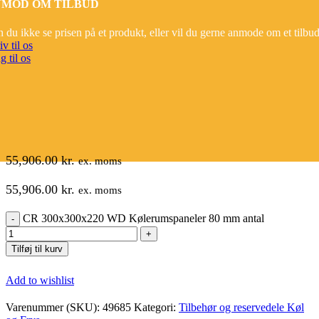
MOD OM TILBUD
 du ikke se prisen på et produkt, eller vil du gerne anmode om et tilbu
iv til os
g til os
55,906.00
kr.
ex. moms
55,906.00
kr.
ex. moms
CR 300x300x220 WD Kølerumspaneler 80 mm antal
Tilføj til kurv
Add to wishlist
Varenummer (SKU):
49685
Kategori:
Tilbehør og reservedele Køl