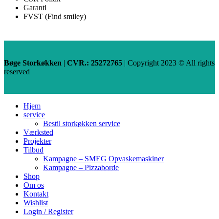
Garanti
FVST (Find smiley)
Bøge Storkøkken
|
CVR.: 25272765
| Copyright
2023 © All rights
reserved
Hjem
service
Bestil storkøkken service
Værksted
Projekter
Tilbud
Kampagne – SMEG Opvaskemaskiner
Kampagne – Pizzaborde
Shop
Om os
Kontakt
Wishlist
Login / Register