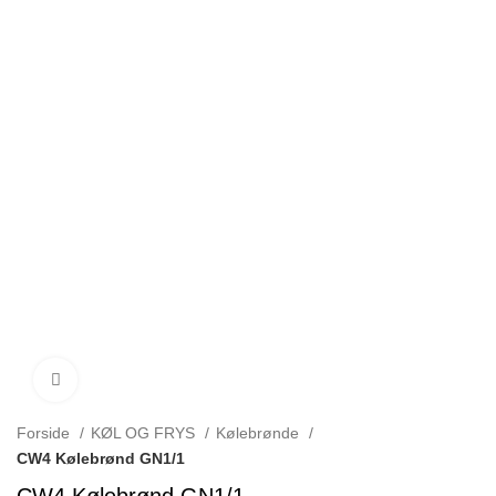
Click to enlarge
Forside
KØL OG FRYS
Kølebrønde
CW4 Kølebrønd GN1/1