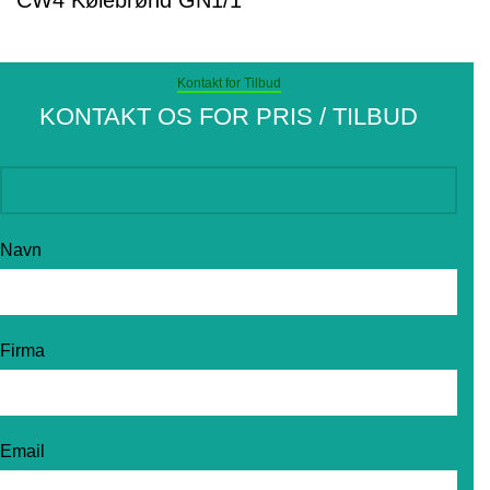
CW4 Kølebrønd GN1/1
Kontakt for Tilbud
KONTAKT OS FOR PRIS / TILBUD
Navn
Firma
Email