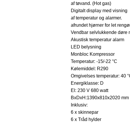
af tøvand. (Hot gas)
Digitalt display med visning
af temperatur og alarmer.
afrundet hjørner for let rengø
Vendbar selvlukkende døre 
Akustisk temperatur alarm
LED belysning
Monbloc Kompressor
Temperatur: -15/-22 °C
Kølemiddel: R290
Omgivelses temperatur: 40 
Energiklasse: D
El: 230 V 680 watt
BxDxH:1390x810x2020 mm
Inklusiv:
6 x skinnepar
6 x Tråd hylder