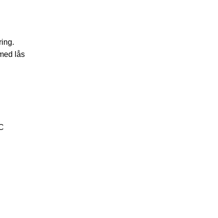
ring.
med lås
°C