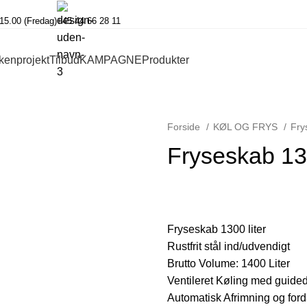
-15.00 (Fredag)
+45 44 66 28 11
kenprojekt
Tilbud
KAMPAGNE
Produkter
Forside
KØL OG FRYS
Fry
Fryseskab 130
Fryseskab 1300 liter
Rustfrit stål ind/udvendigt
Brutto Volume: 1400 Liter
Ventileret Køling med guided 
Automatisk Afrimning og fo