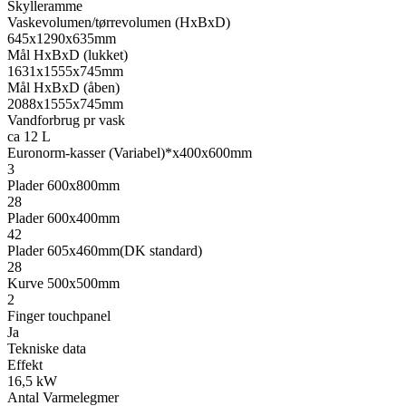
Skylleramme
Vaskevolumen/tørrevolumen (HxBxD)
645x1290x635mm
Mål HxBxD (lukket)
1631x1555x745mm
Mål HxBxD (åben)
2088x1555x745mm
Vandforbrug pr vask
ca 12 L
Euronorm-kasser (Variabel)*x400x600mm
3
Plader 600x800mm
28
Plader 600x400mm
42
Plader 605x460mm(DK standard)
28
Kurve 500x500mm
2
Finger touchpanel
Ja
Tekniske data
Effekt
16,5 kW
Antal Varmelegmer