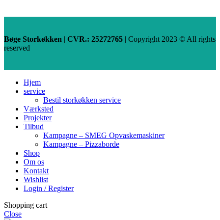
Bøge Storkøkken
|
CVR.: 25272765
| Copyright
2023 © All rights
reserved
Hjem
service
Bestil storkøkken service
Værksted
Projekter
Tilbud
Kampagne – SMEG Opvaskemaskiner
Kampagne – Pizzaborde
Shop
Om os
Kontakt
Wishlist
Login / Register
Shopping cart
Close