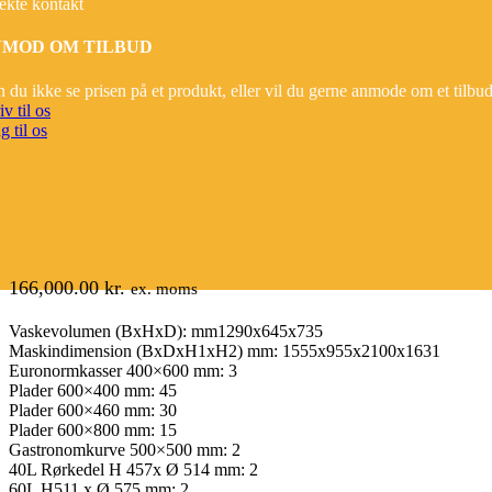
ekte kontakt
MOD OM TILBUD
 du ikke se prisen på et produkt, eller vil du gerne anmode om et tilbu
iv til os
g til os
166,000.00
kr.
ex. moms
Vaskevolumen (BxHxD): mm1290x645x735
Maskindimension (BxDxH1xH2) mm: 1555x955x2100x1631
Euronormkasser 400×600 mm: 3
Plader 600×400 mm: 45
Plader 600×460 mm: 30
Plader 600×800 mm: 15
Gastronomkurve 500×500 mm: 2
40L Rørkedel H 457x Ø 514 mm: 2
60L H511 x Ø 575 mm: 2