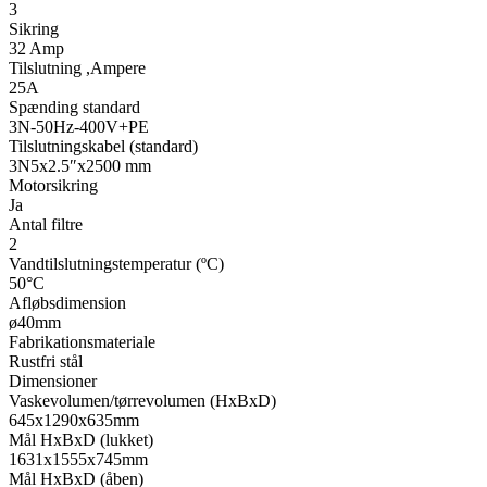
3
Sikring
32 Amp
Tilslutning ,Ampere
25A
Spænding standard
3N-50Hz-400V+PE
Tilslutningskabel (standard)
3N5x2.5″x2500 mm
Motorsikring
Ja
Antal filtre
2
Vandtilslutningstemperatur (ºC)
50°C
Afløbsdimension
ø40mm
Fabrikationsmateriale
Rustfri stål
Dimensioner
Vaskevolumen/tørrevolumen (HxBxD)
645x1290x635mm
Mål HxBxD (lukket)
1631x1555x745mm
Mål HxBxD (åben)