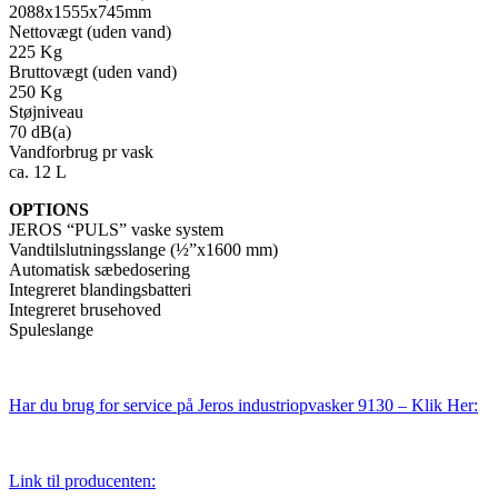
2088x1555x745mm
Nettovægt (uden vand)
225 Kg
Bruttovægt (uden vand)
250 Kg
Støjniveau
70 dB(a)
Vandforbrug pr vask
ca. 12 L
OPTIONS
JEROS “PULS” vaske system
Vandtilslutningsslange (½”x1600 mm)
Automatisk sæbedosering
Integreret blandingsbatteri
Integreret brusehoved
Spuleslange
Har du brug for service på Jeros industriopvasker 9130 – Klik Her:
Link til producenten: