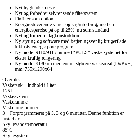
Nyt hygiejnisk design
Nyt og forbedret selvrensende filtersystem
Finfilter som option
Energireducerende vand- og strømforbrug, med en
energibesparelse på op til 25%, nu som standard
Nyt og forbedret lågkonstruktion
Ny styring og software med betjeningsvenlig brugerflade
inklusiv energi-spare program
Ny model 9110/9115 nu med “PULS” vaske systemet for
ekstra kraftig rengøring
Ny model 9130 nu med endnu størrere vaskeareal (DxBxH)
mm: 735x1290x64
Overblik
Vasketank – Indhold i Liter
125 L
Vaskesystem
Vaskeramme
Vaskeprogrammer
3 – Forprogrammeret på 3, 3 og 6 minutter. Denne funktion er
justerbar
Skyllevandstemperatur
85°C
Skyllesystem