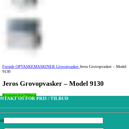
Forside
OPVASKEMASKINER
Grovopvasker
Jeros Grovopvasker – Model
9130
Jeros Grovopvasker – Model 9130
Kontakt for Tilbud
NTAKT OS FOR PRIS / TILBUD
vn