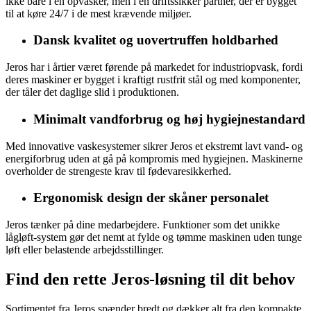
ikke bare i en opvasker, men i en driftssikker partner, der er bygget
til at køre 24/7 i de mest krævende miljøer.
Dansk kvalitet og uovertruffen holdbarhed
Jeros har i årtier været førende på markedet for industriopvask, fordi
deres maskiner er bygget i kraftigt rustfrit stål og med komponenter,
der tåler det daglige slid i produktionen.
Minimalt vandforbrug og høj hygiejnestandard
Med innovative vaskesystemer sikrer Jeros et ekstremt lavt vand- og
energiforbrug uden at gå på kompromis med hygiejnen. Maskinerne
overholder de strengeste krav til fødevaresikkerhed.
Ergonomisk design der skåner personalet
Jeros tænker på dine medarbejdere. Funktioner som det unikke
lågløft-system gør det nemt at fylde og tømme maskinen uden tunge
løft eller belastende arbejdsstillinger.
Find den rette Jeros-løsning til dit behov
Sortimentet fra Jeros spænder bredt og dækker alt fra den kompakte