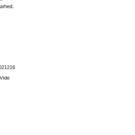
barhed.
021216
 Vide