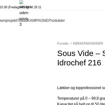
-15.00 (Fredag)
+45 44 66 28 11
kenprojekt
Tilbud
KAMPAGNE
Produkter
Forside
KØKKENMASKINER
Sous Vide – 
Idrochef 216
Lækker og topprofessionel s
Temperaturer på 0 – 99,9 gra
Kapacitet på helt op til 50 lite