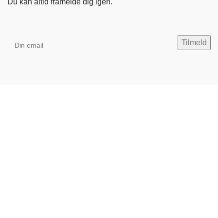
Du kan altid framelde dig igen.
Kontaktoplysninger
BØGE STORKØKKEN ApS
Gl. Nøglegårdsvej 22
3540 Lynge
Danmark
+45 44 66 28 11
info@boege.dk