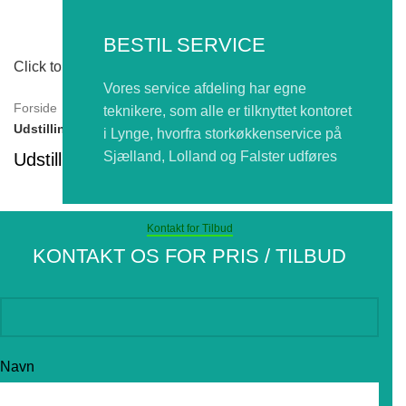
BESTIL SERVICE
Click to enlarge
Vores service afdeling har egne
Forside
KØL OG FRYS
Udstillingsmontre / Impulskøler
teknikere, som alle er tilknyttet kontoret
Udstillingsmontre – Køl – 78 liter
i Lynge, hvorfra storkøkkenservice på
Sjælland, Lolland og Falster udføres
Udstillingsmontre – Køl – 78 liter
Kontakt for Tilbud
KONTAKT OS FOR PRIS / TILBUD
Navn