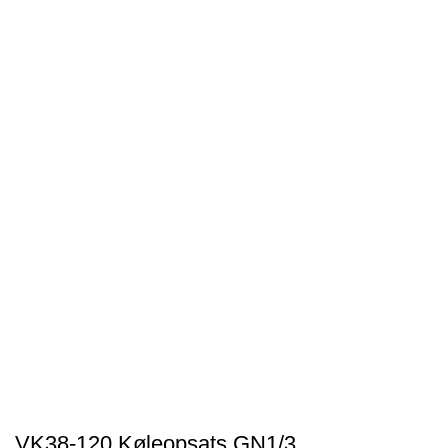
VK38-120 Køleopsats GN1/3