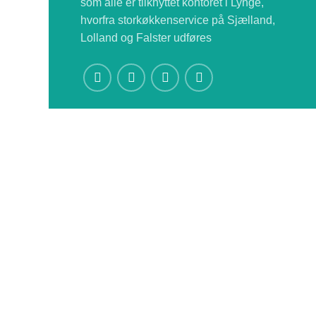
som alle er tilknyttet kontoret i Lynge,
hvorfra storkøkkenservice på Sjælland,
Lolland og Falster udføres