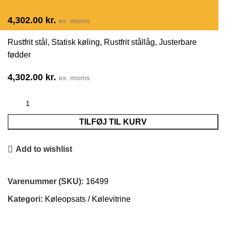
4,302.00
kr.
ex. moms
Rustfrit stål, Statisk køling, Rustfrit stållåg, Justerbare
fødder
4,302.00
kr.
ex. moms
TILFØJ TIL KURV
Add to wishlist
Varenummer (SKU):
16499
Kategori:
Køleopsats / Kølevitrine