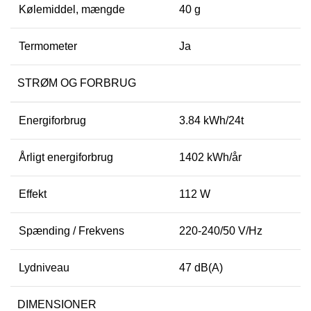
Kølemiddel, mængde
40 g
Termometer
Ja
STRØM OG FORBRUG
Energiforbrug
3.84 kWh/24t
Årligt energiforbrug
1402 kWh/år
Effekt
112 W
Spænding / Frekvens
220-240/50 V/Hz
Lydniveau
47 dB(A)
DIMENSIONER