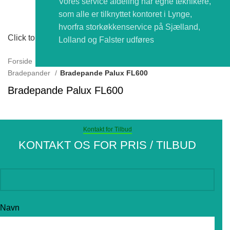
Vores service afdeling har egne teknikere,
som alle er tilknyttet kontoret i Lynge,
hvorfra storkøkkenservice på Sjælland,
Click to enlarge
Lolland og Falster udføres
Forside
KOGE OG STEGE STORKØKKEN UDSTYR
Bradepander
Bradepande Palux FL600
Bradepande Palux FL600
Kontakt for Tilbud
KONTAKT OS FOR PRIS / TILBUD
Navn