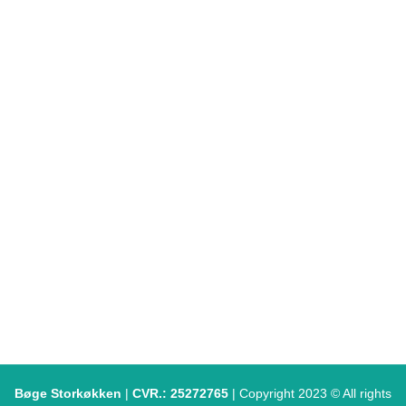
Job hos Bøge Storkøkken
Kataloger
Top mærker
Arrangementer
Betingelser & Politikker
Salgs- og Leveringsbetingelser
Privatlivspolitik & Cookies
Miljøpolitik
CSR Politik
Garanti
FVST (Find smiley)
Bøge Storkøkken
|
CVR.: 25272765
| Copyright
2023 © All rights